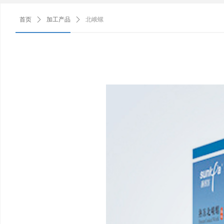
首页
ꄲ
加工产品
ꄲ
北峨螺