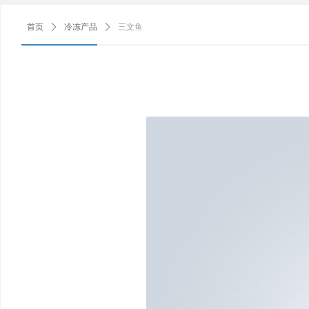
首页
ꄲ
冷冻产品
ꄲ
三文鱼